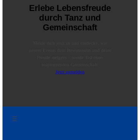
Erlebe Lebensfreude
durch Tanz und
Gemeinschaft
Melde dich jetzt an und entdecke, wie
unsere Events dein Bewusstsein und deine
Freude steigern – werde Teil einer
inspirierenden Gemeinschaft.
Jetzt anmelden