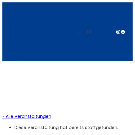
Instagr
Face
« Alle Veranstaltungen
Diese Veranstaltung hat bereits stattgefunden.