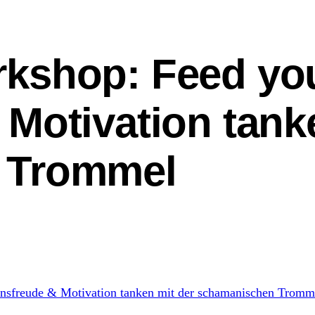
shop: Feed your 
Motivation tank
 Trommel
ensfreude & Motivation tanken mit der schamanischen Tromm