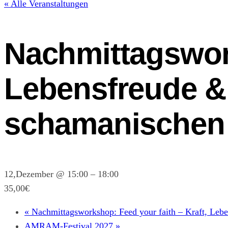
« Alle Veranstaltungen
Nachmittagswork
Lebensfreude & 
schamanischen
12,Dezember @ 15:00
–
18:00
35,00€
«
Nachmittagsworkshop: Feed your faith – Kraft, Leb
AMRAM-Festival 2027
»