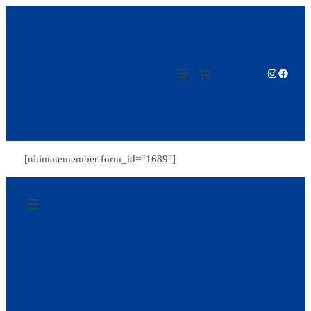
Zum
Inhalt
springen
Instagram
Facebo
[ultimatemember form_id=“1689″]