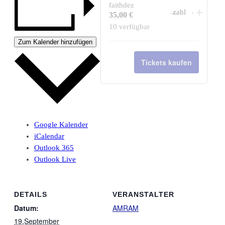
faithdez
Verringern
Erhö
–
+
Anzahl
35,00
€
der
die
10
verfügbar
Ticketanza
Ticke
Zum Kalender hinzufügen
für
für
Tickets kaufen
faithdez
faith
Google Kalender
iCalendar
Outlook 365
Outlook Live
DETAILS
VERANSTALTER
Datum:
AMRAM
19,September