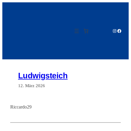
Zum
Inhalt
springen
Instagram
Facebo
Ludwigsteich
12. März 2026
Riccardo29